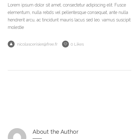
Lorem ipsum dolor sit amet, consectetur adipiscing elit. Fusce
retour Ã©levÃ© au joueur et Ã la forte volatilitÃ© de la machine Ã
elementum, nulla rebds vel pellentesque consequat, ante nulla
sous, peut apporter un flux constant de prix.
hendrerit arcu, ac tincidunt mauris lacus sed leo. vamus suscipit
Vous pouvez placer des paris sur le banquier, le joueur ou une
molestie
Ã©galitÃ©.
NumÃ©ro de roulette la plus populaire
nicolascerisier@free.fr
0
Likes
Meilleur Casino En Ligne Avec Programme Vip 2026
Les responsables de Rivers diront peu de choses sur les changements
possibles Ã leur stratÃ©gie marketing et commerciale.
24slots Casino Bonus Premier Depot 2026
C'est une marque fiable et Ã©prouvÃ©e qui offre aux joueurs l'une des
interfaces les plus conviviales, ainsi que la possibilitÃ© de jouer via
n'importe quel appareil.
Top Casino En Ligne Canada 2026
About the Author