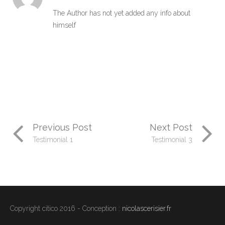
The Author has not yet added any info about
himself
Previous Post
Next Post
Testimonial 1
Testimonial 3
Copyright citico 2016 - Conception :
nicolascerisier.fr