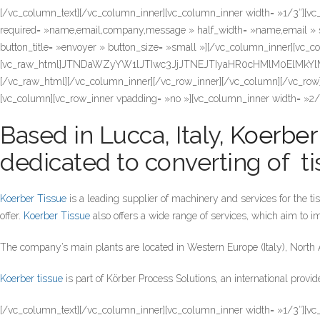
[/vc_column_text][/vc_column_inner][vc_column_inner width= »1/3″][vc_
required= »name,email,company,message » half_width= »name,email » suc
button_title= »envoyer » button_size= »small »][/vc_column_inner][vc_co
[vc_raw_html]JTNDaWZyYW1lJTIwc3JjJTNEJTIyaHR0cHMlM0E
[/vc_raw_html][/vc_column_inner][/vc_row_inner][/vc_column][/vc_row]{:
[vc_column][vc_row_inner vpadding= »no »][vc_column_inner width= »2/
Based in Lucca, Italy,
Koerber
dedicated to converting of t
Koerber Tissue
is a leading supplier of machinery and services for the ti
offer.
Koerber Tissue
also offers a wide range of services, which aim to i
The company’s main plants are located in Western Europe (Italy), North 
Koerber tissue
i
s part of Körber Process Solutions, an international provid
[/vc_column_text][/vc_column_inner][vc_column_inner width= »1/3″][v