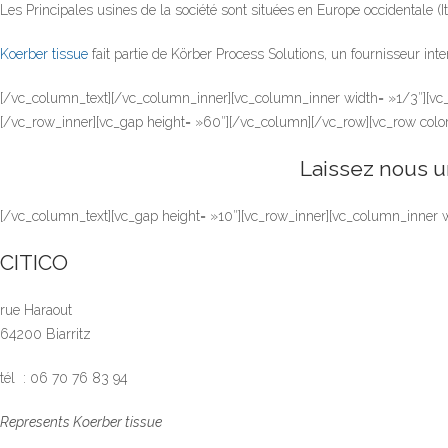
Les Principales usines de la société sont situées en Europe occidentale (It
Livescorebet Casino Code Promo Bonus 2026
Koerber tissue
fait partie de Körber Process Solutions, un fournisseur inter
[/vc_column_text][/vc_column_inner][vc_column_inner width= »1/3″][v
[/vc_row_inner][vc_gap height= »60″][/vc_column][/vc_row][vc_row col
Laissez nous u
[/vc_column_text][vc_gap height= »10″][vc_row_inner][vc_column_inner w
CITICO
rue Haraout
64200 Biarritz
tél : 06 70 76 83 94
Represents Koerber tissue