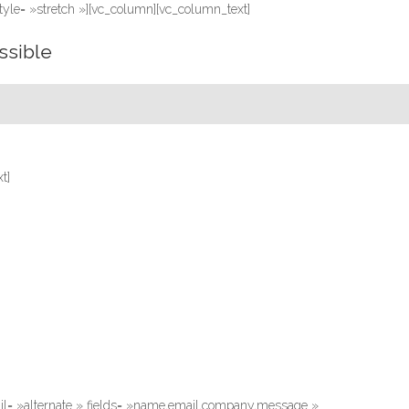
le= »stretch »][vc_column][vc_column_text]
ssible
t]
ail= »alternate » fields= »name,email,company,message »