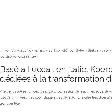
Roulette en ligne avec un meilleur pari min
Casino En France Jeu
: Les billets gratuits offerts dans le cadre du f
Casino Strasbourg Jeu
- Il n'y a pas de stratÃ©gies qui vous aider
Combien De Numeros Pour Gagner Au Keno
: Comme nous l'avons dÃ
Casino en ligne avec bonus gratuits
Quel Jeu De Casino En Ligne à La Meilleure Cote
Les fans de m
{:fr}[vc_row vpadding= »small » sp_top= »20″ bg_style= »stretch » css=
ce jeu.
[vc_gap][vc_column_text]
Les Différents Types De Machines à Sous
CommenÃ§ons par l'une 
Basé a Lucca , en Italie,
Koerb
En 2026, il n'a jamais semblÃ© aussi Ã l'aise dans sa peau qu'il le fait m
dédiées à la transformation du
Poker holdem en ligne Suisse
Koerber tissue est un des principaux fournisseur de machines et de servic
Slots Rtp élevé En Ligne France
jusqu’à un
niveau très sophistiqué et rapide, avec
une offre très diversifi
Chacun est libre de puiser dans ces bonus Ã sa guise et de bÃ©nÃ©ficie
leur clientèle.
Casino En Ligne Côte D Azur
Cela facilite l'examen de ce que vous voulez, car les mains en dehors de 