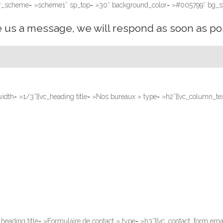
or_scheme= »scheme1″ sp_top= »30″ background_color= »#005799″ bg_sty
 us a message, we will respond as soon as po
idth= »1/3″][vc_heading title= »Nos bureaux » type= »h2″][vc_column_tex
heading title= »Formulaire de contact » type= »h3″][vc_contact_form em